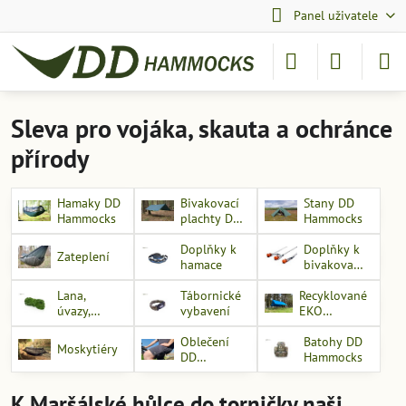
Panel uživatele
Sleva pro vojáka, skauta a ochránce
přírody
Hamaky DD
Bivakovací
Stany DD
Hammocks
plachty DD
Hammocks
Hammocks
Doplňky k
Doplňky k
Zateplení
hamace
bivakovací
plachtě
Lana,
Tábornické
Recyklované
úvazy,
vybavení
EKO
karabiny
vybavení
Oblečení
Batohy DD
Moskytiéry
DD
Hammocks
Hammocks
K Maršálské hůlce do torničky naši