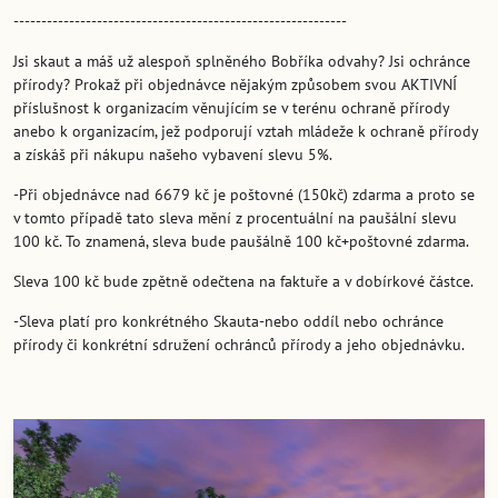
------------------------------------------------------------
Jsi skaut a máš už alespoň splněného Bobříka odvahy? Jsi ochránce
přírody? Prokaž při objednávce nějakým způsobem svou AKTIVNÍ
příslušnost k organizacím věnujícím se v terénu ochraně přírody
anebo k organizacím, jež podporují vztah mládeže k ochraně přírody
a získáš při nákupu našeho vybavení slevu 5%.
-Při objednávce nad 6679 kč je poštovné (150kč) zdarma a proto se
v tomto případě tato sleva mění z procentuální na paušální slevu
100 kč. To znamená, sleva bude paušálně 100 kč+poštovné zdarma.
Sleva 100 kč bude zpětně odečtena na faktuře a v dobírkové částce.
-Sleva platí pro konkrétného Skauta-nebo oddíl nebo ochránce
přírody či konkrétní sdružení ochránců přírody a jeho objednávku.