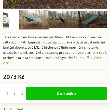
Těžká váha mezi bivakovacími plachtami DD Hammocks, bivakovací
celta 3x3m PRO. Legendární plachta doplněná o další nadstandartní
funkční dopňky. Dvě křižné hřebenové linie, upevnění smotaných
úvazových lanek suchými zipy, spony pro sepnutí více plachet k sobě,
ocelová oka+oka standartní, mohutně vyztužená tuhou fólií.
Čtěte
více
2073 Kč
Do košíku
Doručení