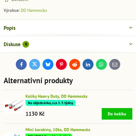
Výrobce:
DD Hammocks
Popis
Diskuse
0
Facebook
Twitter
Bluesky
Pinterest
Reddit
LinkedIn
WhatsApp
E-
mail
Alternativní produkty
Kolíky Heavy Duty, DD Hammocks
Na objednávku, cca 1-3 týdny
1130 Kč
Do košíku
Mini karabiny, 10ks, DD Hammocks