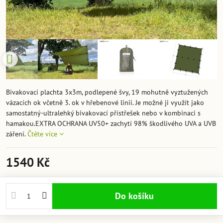
Bivakovací plachta 3x3m, podlepené švy, 19 mohutně vyztužených
vázacích ok včetně 3. ok v hřebenové linii. Je možné ji využít jako
samostatný-ultralehký bivakovací přístřešek nebo v kombinaci s
hamakou.EXTRA OCHRANA UV50+ zachytí 98% škodlivého UVA a UVB
záření.
Čtěte více
1540 Kč
Do košíku