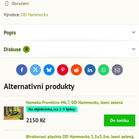
Doručení
Výrobce:
DD Hammocks
Popis
Diskuse
0
Facebook
Twitter
Bluesky
Pinterest
Reddit
LinkedIn
WhatsApp
E-
mail
Alternativní produkty
Hamaka Frontline Mk.7, DD Hammocks, lesní zelená
Na objednávku, cca 1-3 týdny
2150 Kč
Do košíku
Bivakovací plachta DD Hammocks 3,5x3,5m, lesní zelená,