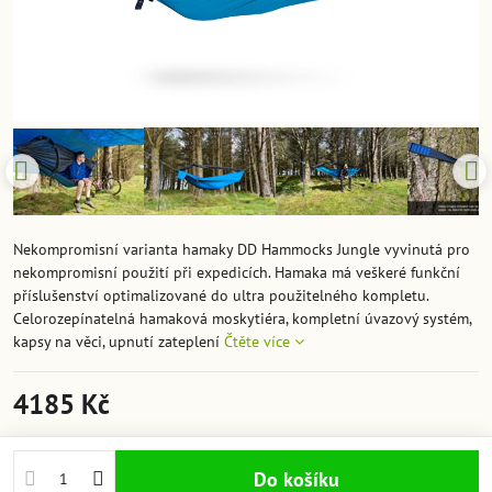
Nekompromisní varianta hamaky DD Hammocks Jungle vyvinutá pro
nekompromisní použití při expedicích. Hamaka má veškeré funkční
příslušenství optimalizované do ultra použitelného kompletu.
Celorozepínatelná hamaková moskytiéra, kompletní úvazový systém,
kapsy na věci, upnutí zateplení
Čtěte více
4185 Kč
Do košíku