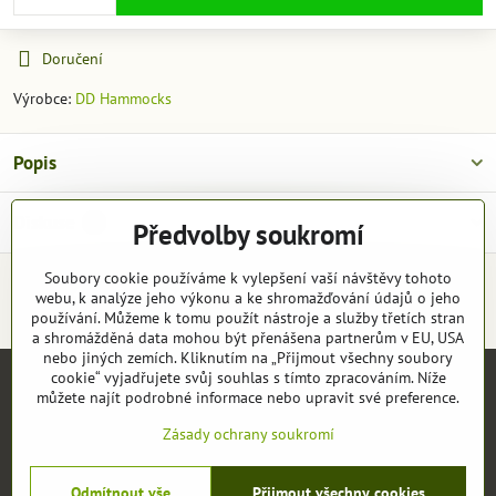
Doručení
Výrobce:
DD Hammocks
Popis
Diskuse
0
Předvolby soukromí
Soubory cookie používáme k vylepšení vaší návštěvy tohoto
webu, k analýze jeho výkonu a ke shromažďování údajů o jeho
Facebook
Twitter
Bluesky
Pinterest
Reddit
LinkedIn
WhatsApp
E-
mail
používání. Můžeme k tomu použít nástroje a služby třetích stran
a shromážděná data mohou být přenášena partnerům v EU, USA
nebo jiných zemích. Kliknutím na „Přijmout všechny soubory
cookie“ vyjadřujete svůj souhlas s tímto zpracováním. Níže
můžete najít podrobné informace nebo upravit své preference.
Objednávky
Zásady ochrany soukromí
Odmítnout vše
Přijmout všechny cookies