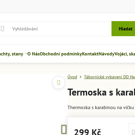
Hledat
hty, stany
O Nás
Obchodní podmínky
Kontakt
Návody
Vojáci, sk
Úvod
Tábornické vybavení DD H
Termoska s kar
Thermoska s karabinou na víčk
299 Kč