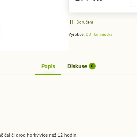
Doručení
Výrobce:
DD Hammocks
Popis
Diskuse
0
č čaj či grog horký více než 12 hodin.