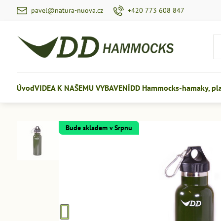
pavel@natura-nuova.cz
+420 773 608 847
Úvod
VIDEA K NAŠEMU VYBAVENÍ
DD Hammocks-hamaky, plac
Bude skladem v Srpnu