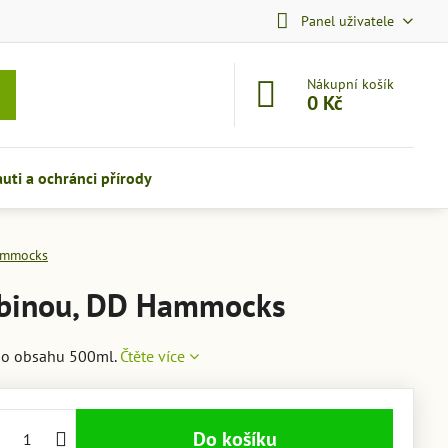
Panel uživatele
Nákupní košík
0 Kč
auti a ochránci přírody
ammocks
abinou, DD Hammocks
u o obsahu 500ml.
Čtěte více
Do košíku