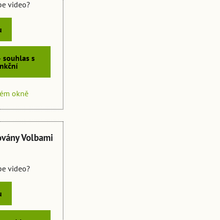
ube video?
u
- souhlas s
nkční
vém okně
ovány Volbami
ube video?
u