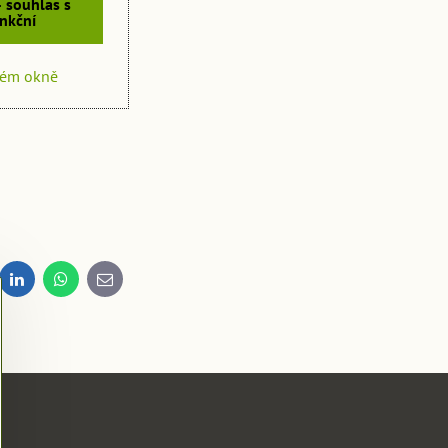
- souhlas s
nkční
vém okně
dit
LinkedIn
WhatsApp
E-
mail