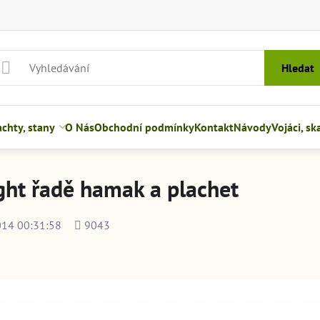
Hledat
hty, stany
O Nás
Obchodní podmínky
Kontakt
Návody
Vojáci, sk
ght řadě hamak a plachet
Počet
014 00:31:58
9043
shlédnutí