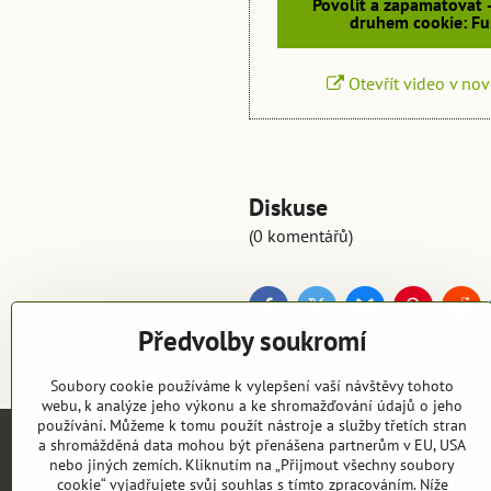
Povolit a zapamatovat 
druhem cookie: Fu
Otevřít video v no
Diskuse
(0 komentářů)
Facebook
Twitter
Bluesky
Pinterest
Red
Předvolby soukromí
Soubory cookie používáme k vylepšení vaší návštěvy tohoto
webu, k analýze jeho výkonu a ke shromažďování údajů o jeho
používání. Můžeme k tomu použít nástroje a služby třetích stran
a shromážděná data mohou být přenášena partnerům v EU, USA
nebo jiných zemích. Kliknutím na „Přijmout všechny soubory
cookie“ vyjadřujete svůj souhlas s tímto zpracováním. Níže
Objednávky