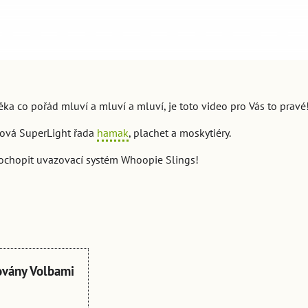
ka co pořád mluví a mluví a mluví, je toto video pro Vás to pravé
nová SuperLight řada
hamak
, plachet a moskytiéry.
pochopit uvazovací systém Whoopie Slings!
ovány Volbami