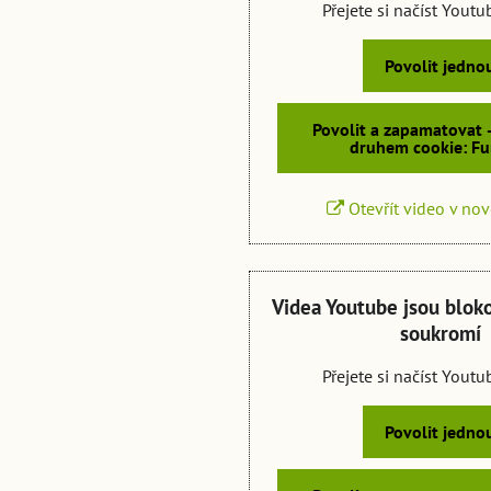
Přejete si načíst Yout
Povolit jedno
Povolit a zapamatovat 
druhem cookie: Fu
Otevřít video v no
Videa Youtube jsou blok
soukromí
Přejete si načíst Yout
Povolit jedno