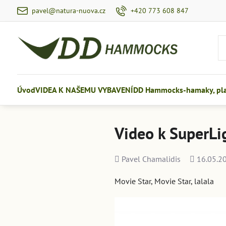
pavel@natura-nuova.cz
+420 773 608 847
Úvod
VIDEA K NAŠEMU VYBAVENÍ
DD Hammocks-hamaky, plac
Video k SuperLi
Přidal
Přidáno
Pavel Chamalidis
16.05.2
Movie Star, Movie Star, lalala