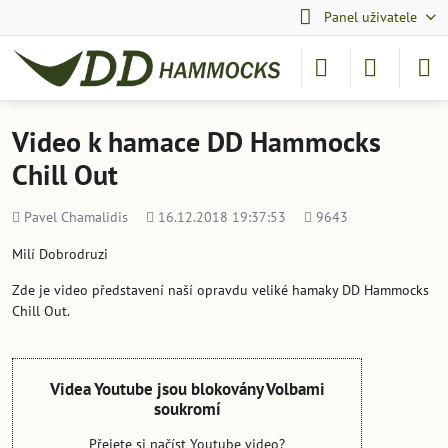
Panel uživatele
Video k hamace DD Hammocks
Chill Out
Přidal
Přidáno
Počet
Pavel Chamalidis
16.12.2018 19:37:53
9643
shlédnutí
Milí Dobrodruzi
Zde je video představení naší opravdu veliké hamaky DD Hammocks
Chill Out.
Videa Youtube jsou blokovány Volbami
soukromí
Přejete si načíst Youtube video?