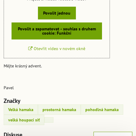
Povolit jednou
Povolit a zapamatovat - souhlas s druhem
cookie: Funkční
Otevřít video v novém okně
Mějte krásný advent.
Pavel
Značky
Velká hamaka
prostorná hamaka
pohodlná hamaka
velká houpací síť
Diskuse