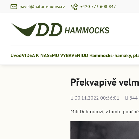
pavel@natura-nuova.cz
+420 773 608 847
Úvod
VIDEA K NAŠEMU VYBAVENÍ
DD Hammocks-hamaky, plac
Překvapivě velm
Přidáno
Počet
30.11.2022 00:56:01
844
shlédn
Milí Dobrodruzi, v tomto poučném