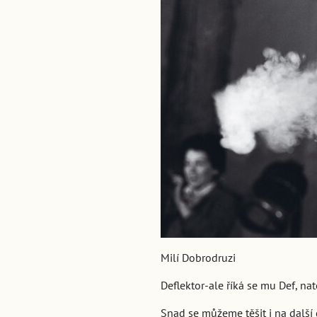
Milí Dobrodruzi
Deflektor-ale říká se mu Def, n
Snad se můžeme těšit i na další d