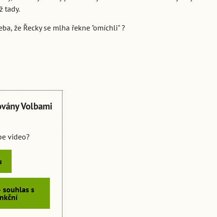
ž tady.
třeba, že Řecky se mlha řekne "omíchli" ?
ovány Volbami
ube video?
u
- souhlas s
nkční