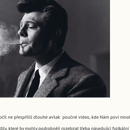
atočil ne přespříliš dlouhé avšak poučné video, kde Nám poví mno
íly, které by mohly podrobněji rozebírat třeba násedující fyzikální 