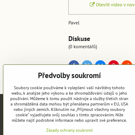
Otevřít video v no
Pavel
Diskuse
(0 komentářů)
Facebook
Twitter
Bluesky
Pinterest
Red
Předvolby soukromí
Soubory cookie používáme k vylepšení vaší návštěvy tohoto
webu, k analýze jeho výkonu a ke shromažďování údajů o jeho
používání. Můžeme k tomu použít nástroje a služby třetích stran
a shromážděná data mohou být přenášena partnerům v EU, USA
nebo jiných zemích. Kliknutím na „Přijmout všechny soubory
cookie“ vyjadřujete svůj souhlas s tímto zpracováním. Níže
Objednávky
můžete najít podrobné informace nebo upravit své preference.
Stav objednávky
Zásady ochrany soukromí