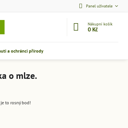
Panel uživatele
Nákupní košík
0 Kč
auti a ochránci přírody
ka o mlze.
je to rosný bod!