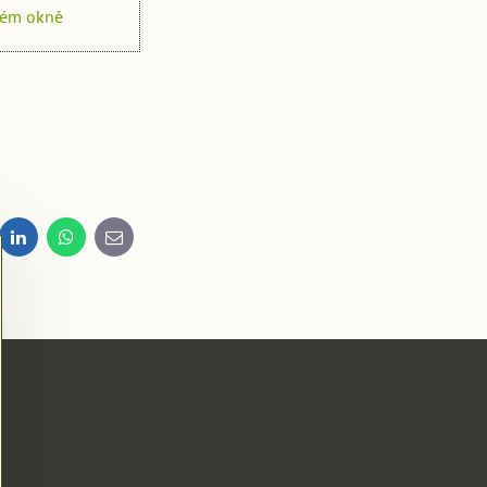
vém okně
dit
LinkedIn
WhatsApp
E-
mail