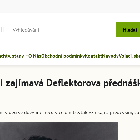
Hledat
hty, stany
O Nás
Obchodní podmínky
Kontakt
Návody
Vojáci, sk
i zajímavá Deflektorova přednáš
utí
 videu se dozvíme něco více o mlze. Jak vznikají a především, co 