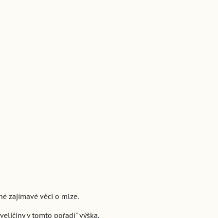
hé zajímavé věci o mlze.
veličiny v tomto pořadí" výška,