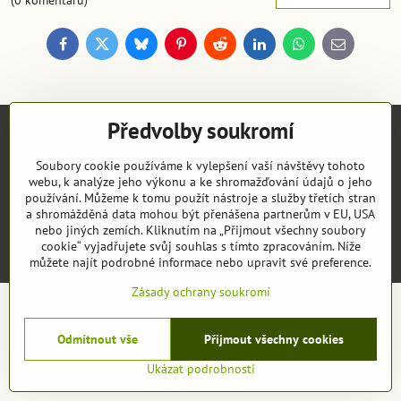
(0 komentářů)
Facebook
Twitter
Bluesky
Pinterest
Reddit
LinkedIn
WhatsApp
E-
mail
Předvolby soukromí
Objednávky
Soubory cookie používáme k vylepšení vaší návštěvy tohoto
webu, k analýze jeho výkonu a ke shromažďování údajů o jeho
používání. Můžeme k tomu použít nástroje a služby třetích stran
a shromážděná data mohou být přenášena partnerům v EU, USA
nebo jiných zemích. Kliknutím na „Přijmout všechny soubory
©
2026
Copyright
Předvolby soukromí
Zásady ochrany soukromí
cookie“ vyjadřujete svůj souhlas s tímto zpracováním. Níže
Vytvořeno systémem:
ByznysWeb.cz
můžete najít podrobné informace nebo upravit své preference.
Zásady ochrany soukromí
Odmítnout vše
Přijmout všechny cookies
Ukázat podrobnosti