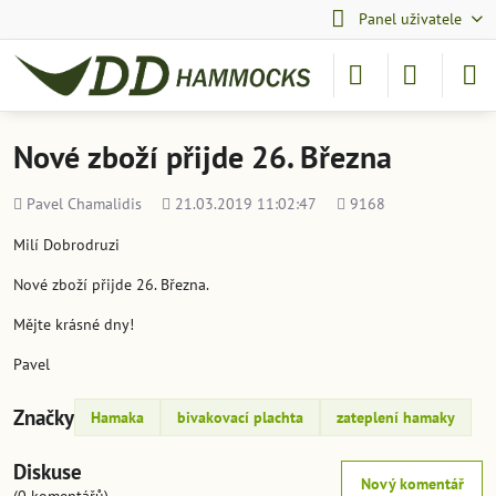
Panel uživatele
Nové zboží přijde 26. Března
Přidal
Přidáno
Počet
Pavel Chamalidis
21.03.2019 11:02:47
9168
shlédnutí
Milí Dobrodruzi
Nové zboží přijde 26. Března.
Mějte krásné dny!
Pavel
Značky
Hamaka
bivakovací plachta
zateplení hamaky
Diskuse
Nový komentář