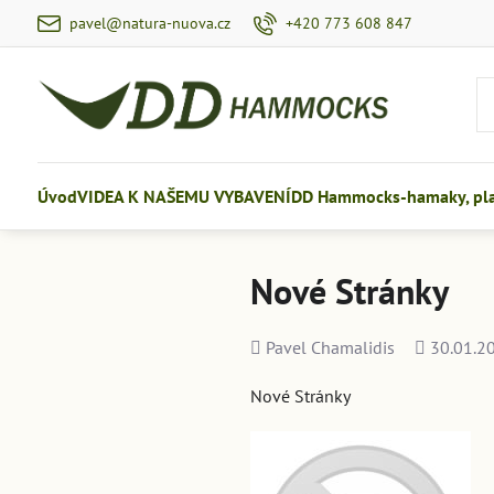
pavel@natura-nuova.cz
+420 773 608 847
Úvod
VIDEA K NAŠEMU VYBAVENÍ
DD Hammocks-hamaky, plac
Nové Stránky
Přidal
Přidáno
Pavel Chamalidis
30.01.2
Nové Stránky