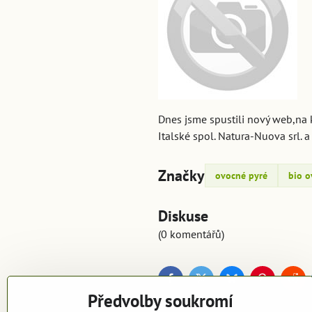
Dnes jsme spustili nový web,na 
Italské spol. Natura-Nuova srl.
Značky
ovocné pyré
bio o
Diskuse
(0 komentářů)
Facebook
Twitter
Bluesky
Pinterest
Red
Předvolby soukromí