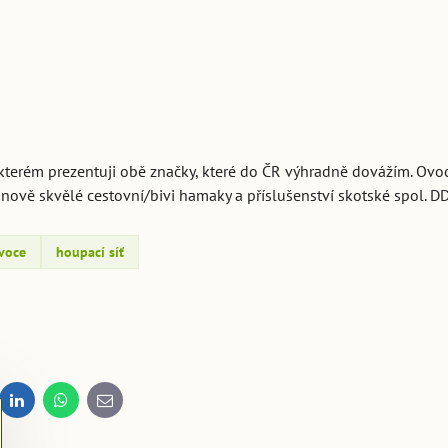
kterém prezentuji obě značky, které do ČR výhradně dovážím. Ovoc
 a nově skvělé cestovní/bivi hamaky a příslušenství skotské spol.
voce
houpací síť
dit
LinkedIn
WhatsApp
E-
mail