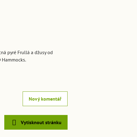
ná pyré Frullá a džusy od
 DD Hammocks.
Nový komentář
Vytisknout stránku