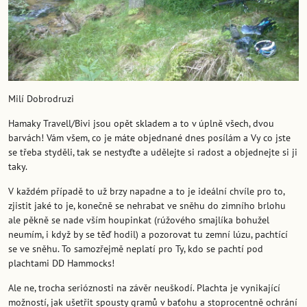
Milí Dobrodruzi
Hamaky Travell/Bivi jsou opět skladem a to v úplně všech, dvou
barvách! Vám všem, co je máte objednané dnes posílám a Vy co jste
se třeba styděli, tak se nestyďte a udělejte si radost a objednejte si ji
taky.
V každém případě to už brzy napadne a to je ideální chvíle pro to,
zjistit jaké to je, konečně se nehrabat ve sněhu do zimního brlohu
ale pěkně se nade vším houpinkat (rúžového smajlíka bohužel
neumím, i když by se těď hodil) a pozorovat tu zemní lúzu, pachtící
se ve sněhu. To samozřejmě neplatí pro Ty, kdo se pachtí pod
plachtami DD Hammocks!
Ale ne, trocha serióznosti na závěr neuškodí. Plachta je vynikající
možností, jak ušetřit spousty gramů v baťohu a stoprocentně ochrání