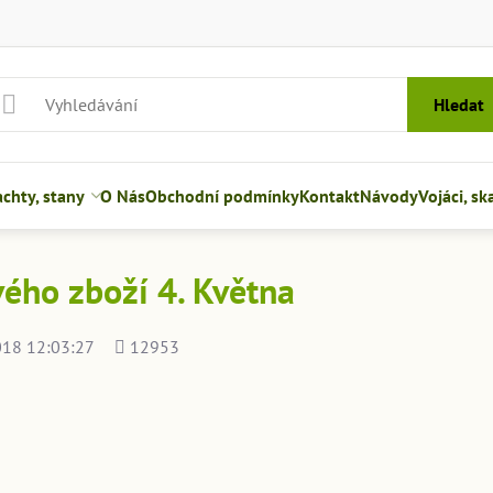
Hledat
hty, stany
O Nás
Obchodní podmínky
Kontakt
Návody
Vojáci, sk
ého zboží 4. Května
Počet
018 12:03:27
12953
shlédnutí