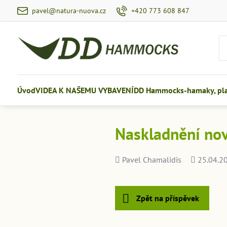
pavel@natura-nuova.cz
+420 773 608 847
Úvod
VIDEA K NAŠEMU VYBAVENÍ
DD Hammocks-hamaky, plac
Naskladnění nov
Přidal
Přidáno
Pavel Chamalidis
25.04.2
Zpět na příspěvek