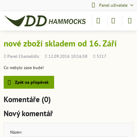
Panel uživatele
nové zboží skladem od 16. Září
Přidal
Přidáno
Počet
Pavel Chamalidis
12.09.2016 10:16:58
5217
shlédnutí
Co nebylo zase bude!
Zpět na příspěvek
Komentáře (0)
Nový komentář
Název: