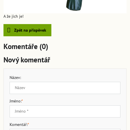
A že jich je!
Zpět na příspěvek
Komentáře (0)
Nový komentář
Název:
Jméno:
*
Komentář:
*