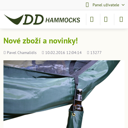
Panel uživatele
Nové zboží a novinky!
Přidal
Přidáno
Počet
Pavel Chamalidis
10.02.2016 12:04:14
13277
shlédnutí