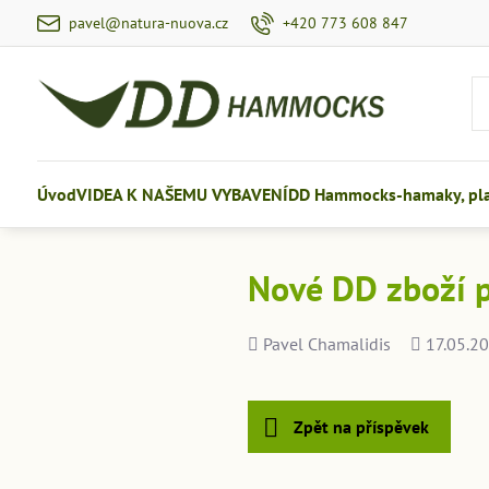
pavel@natura-nuova.cz
+420 773 608 847
Úvod
VIDEA K NAŠEMU VYBAVENÍ
DD Hammocks-hamaky, plac
Nové DD zboží p
Přidal
Přidáno
Pavel Chamalidis
17.05.20
Zpět na příspěvek