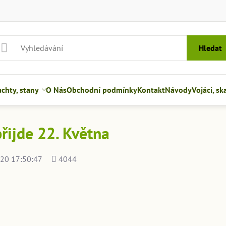
Hledat
hty, stany
O Nás
Obchodní podmínky
Kontakt
Návody
Vojáci, sk
řijde 22. Května
Počet
20 17:50:47
4044
shlédnutí