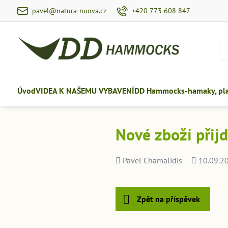
pavel@natura-nuova.cz
+420 773 608 847
Úvod
VIDEA K NAŠEMU VYBAVENÍ
DD Hammocks-hamaky, plac
Nové zboží přijd
Přidal
Přidáno
Pavel Chamalidis
10.09.2
Zpět na příspěvek