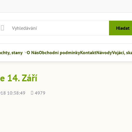
Hledat
hty, stany
O Nás
Obchodní podmínky
Kontakt
Návody
Vojáci, sk
e 14. Září
Počet
018 10:38:49
4979
shlédnutí