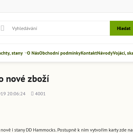
Hledat
hty, stany
O Nás
Obchodní podmínky
Kontakt
Návody
Vojáci, sk
lo nové zboží
Počet
019 20:06:24
4001
shlédnutí
 nově i stany DD Hammocks. Postupně k nim vytvořím karty zde n