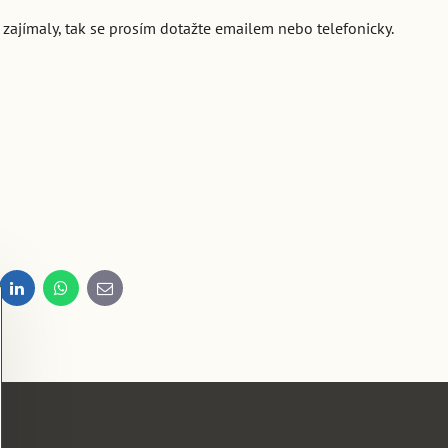
 zajímaly, tak se prosím dotažte emailem nebo telefonicky.
dit
LinkedIn
WhatsApp
E-
mail