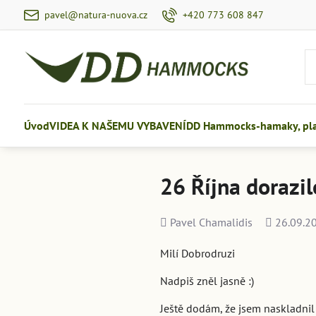
pavel@natura-nuova.cz
+420 773 608 847
Úvod
VIDEA K NAŠEMU VYBAVENÍ
DD Hammocks-hamaky, plac
26 Října dorazi
Přidal
Přidáno
Pavel Chamalidis
26.09.2
Milí Dobrodruzi
Nadpiš zněl jasně :)
Ještě dodám, že jsem naskladnil